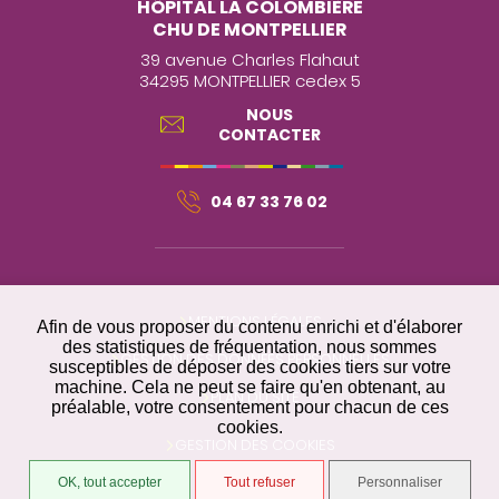
HÔPITAL LA COLOMBIÈRE
CHU DE MONTPELLIER
39 avenue Charles Flahaut
34295 MONTPELLIER cedex 5
NOUS
CONTACTER
04 67 33 76 02
MENTIONS LÉGALES
Afin de vous proposer du contenu enrichi et d'élaborer
des statistiques de fréquentation, nous sommes
GESTION DES DONNÉES PERSONNELLES
susceptibles de déposer des cookies tiers sur votre
machine. Cela ne peut se faire qu'en obtenant, au
PLAN DU SITE
préalable, votre consentement pour chacun de ces
cookies.
GESTION DES COOKIES
OK, tout accepter
Tout refuser
Personnaliser