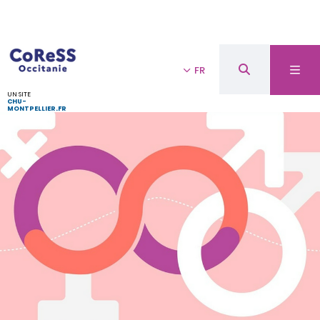
FR
UN SITE
CHU-
MONTPELLIER.FR